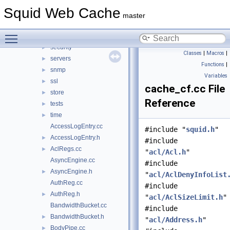
parser
►
Squid Web Cache
proxyp
►
master
repl
►
Toggle main menu visibility
sbuf
►
security
►
Classes
|
Macros
|
servers
►
Functions
|
snmp
►
Variables
ssl
►
cache_cf.cc File
store
►
Reference
tests
►
time
►
AccessLogEntry.cc
#include "
squid.h
"
AccessLogEntry.h
►
#include
AclRegs.cc
►
"
acl/Acl.h
"
AsyncEngine.cc
#include
AsyncEngine.h
►
"
acl/AclDenyInfoList
AuthReg.cc
#include
AuthReg.h
►
"
acl/AclSizeLimit.h
"
BandwidthBucket.cc
#include
BandwidthBucket.h
►
"
acl/Address.h
"
BodyPipe.cc
►