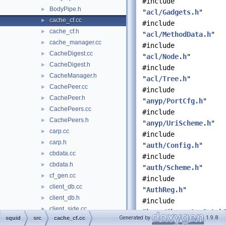
#include
BodyPipe.h
►
"
acl/Gadgets.h
"
cache_cf.cc
►
#include
cache_cf.h
►
"
acl/MethodData.h
"
cache_manager.cc
►
#include
CacheDigest.cc
►
"
acl/Node.h
"
CacheDigest.h
►
#include
CacheManager.h
►
"
acl/Tree.h
"
CachePeer.cc
►
#include
CachePeer.h
►
"
anyp/PortCfg.h
"
CachePeers.cc
►
#include
CachePeers.h
►
"
anyp/UriScheme.h
"
carp.cc
►
#include
carp.h
►
"
auth/Config.h
"
cbdata.cc
►
#include
cbdata.h
►
"
auth/Scheme.h
"
cf_gen.cc
►
#include
client_db.cc
►
"
AuthReg.h
"
client_db.h
►
#include
client_side.cc
►
"
base/CharacterSet.h
Generated by
1.9.8
squid
src
cache_cf.cc
client_side.h
►
#include