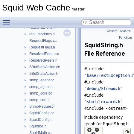
refresh.cc
►
Squid Web Cache
refresh.h
►
master
RefreshPattern.h
►
Toggle main menu visibility
RemovalPolicy.cc
RemovalPolicy.h
►
Classes
|
Macros
|
repl_modules.h
►
Functions
RequestFlags.cc
SquidString.h
RequestFlags.h
►
File Reference
ResolvedPeers.cc
►
ResolvedPeers.h
►
SBufStatsAction.cc
►
#include
SBufStatsAction.h
►
"
base/TextException.
snmp_agent.cc
►
#include
snmp_agent.h
►
"
debug/Stream.h
"
snmp_core.cc
►
#include
snmp_core.h
►
"
sbuf/forward.h
"
SnmpRequest.h
►
#include <ostream>
SquidConfig.cc
►
Include dependency
SquidConfig.h
►
graph for SquidString.h:
SquidIpc.h
►
SquidMath.cc