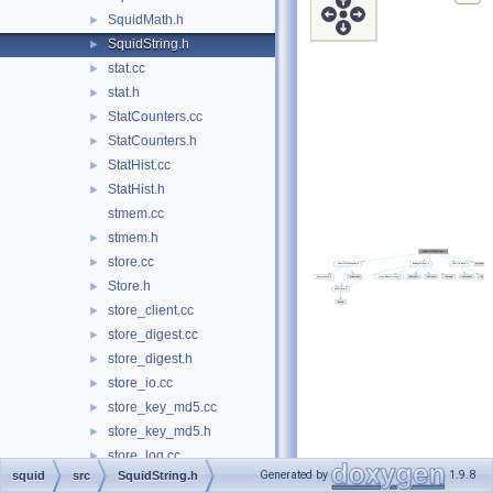
SquidMath.h
►
SquidString.h
►
stat.cc
►
stat.h
►
StatCounters.cc
►
StatCounters.h
►
StatHist.cc
►
StatHist.h
►
stmem.cc
stmem.h
►
store.cc
►
Store.h
►
store_client.cc
►
store_digest.cc
►
store_digest.h
►
store_io.cc
►
store_key_md5.cc
►
store_key_md5.h
►
store_log.cc
►
Generated by
1.9.8
squid
src
SquidString.h
store_log.h
►