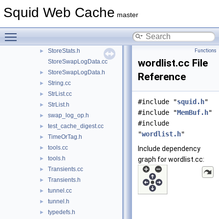
StoreIOState.cc
Squid Web Cache
master
StoreIOState.h
►
StoreSearch.h
►
Toggle main menu visibility
StoreStats.cc
StoreStats.h
Functions
►
wordlist.cc File
StoreSwapLogData.cc
StoreSwapLogData.h
►
Reference
String.cc
►
StrList.cc
►
#include "
squid.h
"
StrList.h
►
#include "
MemBuf.h
"
swap_log_op.h
►
#include
test_cache_digest.cc
►
"
wordlist.h
"
TimeOrTag.h
►
tools.cc
►
Include dependency
tools.h
►
graph for wordlist.cc:
Transients.cc
►
Transients.h
►
tunnel.cc
►
tunnel.h
►
typedefs.h
►