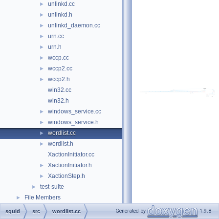
unlinkd.cc
►
unlinkd.h
►
unlinkd_daemon.cc
►
urn.cc
►
urn.h
►
wccp.cc
►
wccp2.cc
►
wccp2.h
►
win32.cc
win32.h
windows_service.cc
►
windows_service.h
►
wordlist.cc
►
wordlist.h
►
XactionInitiator.cc
XactionInitiator.h
►
XactionStep.h
►
test-suite
►
File Members
►
Generated by
1.9.8
squid
src
wordlist.cc