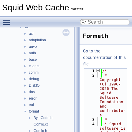
doc
►
Squid Web Cache
include
►
master
lib
►
Toggle main menu visibility
scripts
►
src
▼
acl
►
Format.h
adaptation
►
anyp
►
Go to the
auth
►
documentation of this
base
►
file.
clients
►
    1
/*
comm
►
    2
 * 
debug
►
Copyright 
(C) 1996-
DiskIO
►
2026 The 
dns
►
Squid 
Software 
error
►
Foundation 
eui
►
and 
contributor
format
▼
s
ByteCode.h
►
    3
 *
    4
 * Squid 
Config.cc
software is 
Config.h
►