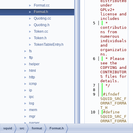
distributed 
under 
Format.cc
►
GPLv2+ 
Format.h
►
license and 
Quoting.cc
includes
►
    5
 * 
Quoting.h
►
contributio
Token.cc
►
ns from 
numerous 
Token.h
►
individuals 
TokenTableEntry.h
►
and 
organizatio
fs
►
ns.
ftp
►
    6
 * Please 
see the 
helper
►
COPYING and 
html
►
CONTRIBUTOR
S files for 
http
►
details.
icmp
►
    7
 */
    8
ip
►
    9
#ifndef 
ipc
►
SQUID_SRC_F
ORMAT_FORMA
log
►
T_H
mem
►
   10
#define 
mgr
SQUID_SRC_F
►
ORMAT_FORMA
parser
►
T_H
squid
src
format
Format.h
proxyp
►
   11