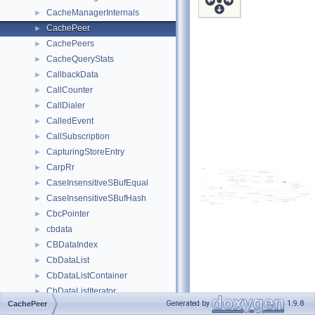
CacheManagerInternals
►
CachePeer
►
CachePeers
►
CacheQueryStats
►
CallbackData
►
CallCounter
►
CallDialer
►
CalledEvent
►
CallSubscription
►
CapturingStoreEntry
►
CarpRr
►
CaseInsensitiveSBufEqual
►
CaseInsensitiveSBufHash
►
CbcPointer
►
cbdata
►
CBDataIndex
►
CbDataList
►
CbDataListContainer
►
CbDataListIterator
►
Generated by
1.9.8
CachePeer
CbdataParent
►