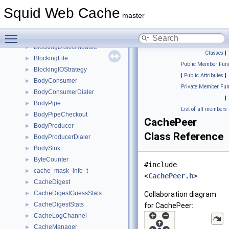
BandwidthBucket
►
Squid Web Cache
base64_decode_ctx
►
master
base64_encode_ctx
►
Toggle main menu visibility
BaseVirtual
►
BlockingDiskIOModule
►
Classes
|
BlockingFile
►
Public Member Func
BlockingIOStrategy
►
|
Public Attributes
|
BodyConsumer
►
Private Member Fun
BodyConsumerDialer
►
|
BodyPipe
►
List of all members
BodyPipeCheckout
►
CachePeer
BodyProducer
►
Class Reference
BodyProducerDialer
►
BodySink
►
ByteCounter
►
#include
cache_mask_info_t
►
<
CachePeer.h
>
CacheDigest
►
CacheDigestGuessStats
►
Collaboration diagram
CacheDigestStats
►
for CachePeer:
CacheLogChannel
►
CacheManager
►