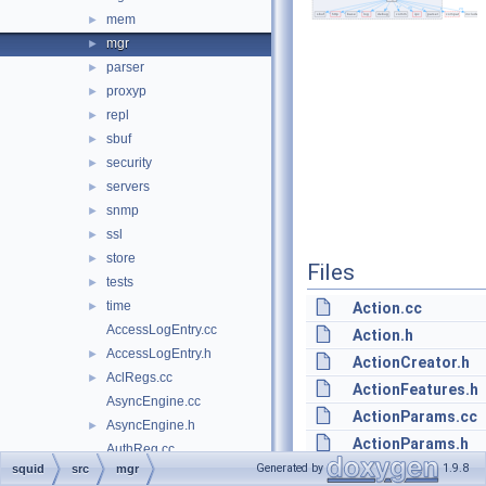
mem
►
mgr
►
parser
►
proxyp
►
repl
►
sbuf
►
security
►
servers
►
snmp
►
ssl
►
store
►
Files
tests
►
time
►
Action.cc
AccessLogEntry.cc
Action.h
AccessLogEntry.h
►
ActionCreator.h
AclRegs.cc
►
ActionFeatures.h
AsyncEngine.cc
ActionParams.cc
AsyncEngine.h
►
ActionParams.h
AuthReg.cc
Generated by
1.9.8
squid
src
mgr
ActionPasswordLi
AuthReg.h
►