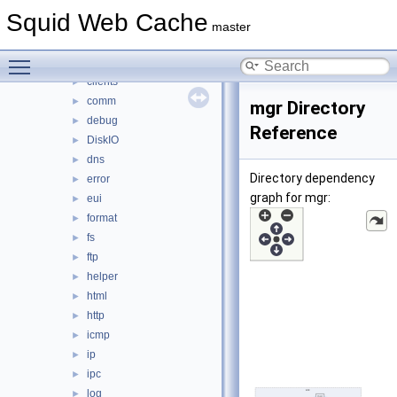
adaptation
►
Squid Web Cache
anyp
►
master
auth
►
Toggle main menu visibility
base
►
clients
►
comm
►
mgr Directory
debug
►
Reference
DiskIO
►
dns
►
Directory dependency
error
►
graph for mgr:
eui
►
format
►
fs
►
ftp
►
helper
►
html
►
http
►
icmp
►
ip
►
ipc
►
log
►