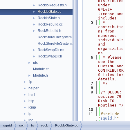
distributed 
under 
RockIoRequests.h
►
GPLv2+ 
RockIoState.cc
►
license and 
RockIoState.h
includes
►
    5
 * 
RockRebuild.cc
►
contributio
RockRebuild.h
►
ns from 
numerous 
RockStoreFileSystem.cc
individuals 
RockStoreFileSystem.h
and 
organizatio
RockSwapDir.cc
►
ns.
RockSwapDir.h
►
    6
 * Please 
see the 
ufs
►
COPYING and 
Module.cc
CONTRIBUTOR
S files for 
Module.h
►
details.
ftp
►
    7
 */
    8
helper
►
    9
/* DEBUG: 
html
►
section 79    
Disk IO 
http
►
Routines */
icmp
►
   10
ip
   11
#include 
►
"
squid.h
"
ipc
►
   12
#include 
squid
src
fs
rock
RockIoState.cc
log
►
"
base/TextE