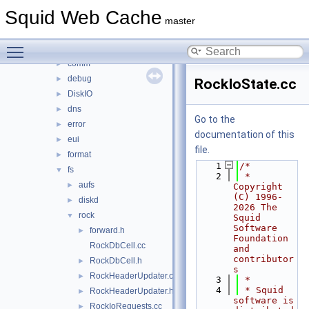
anyp
►
Squid Web Cache
auth
►
master
base
►
Toggle main menu visibility
clients
►
comm
►
debug
►
RockIoState.cc
DiskIO
►
dns
►
Go to the
error
►
documentation of this
eui
►
file.
format
►
    1
/*
fs
▼
    2
 * 
aufs
►
Copyright 
(C) 1996-
diskd
►
2026 The 
rock
▼
Squid 
Software 
forward.h
►
Foundation 
RockDbCell.cc
and 
contributor
RockDbCell.h
►
s
RockHeaderUpdater.cc
►
    3
 *
    4
 * Squid 
RockHeaderUpdater.h
►
software is 
RockIoRequests.cc
►