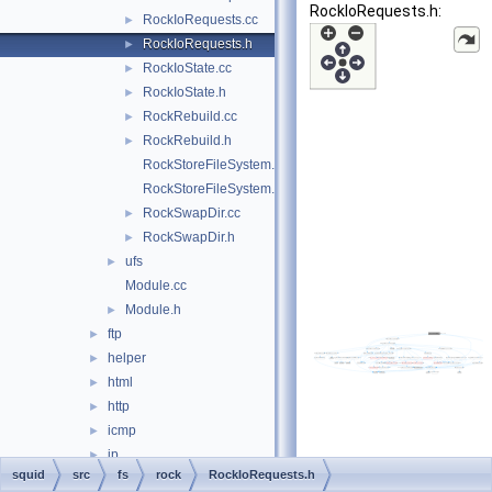
RockIoRequests.h:
RockIoRequests.cc
►
RockIoRequests.h
►
RockIoState.cc
►
RockIoState.h
►
RockRebuild.cc
►
RockRebuild.h
►
RockStoreFileSystem.cc
RockStoreFileSystem.h
RockSwapDir.cc
►
RockSwapDir.h
►
ufs
►
Module.cc
Module.h
►
ftp
►
helper
►
html
►
http
►
icmp
►
ip
►
squid
src
fs
rock
RockIoRequests.h
ipc
►