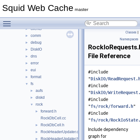
adaptation
►
Squid Web Cache
anyp
►
master
auth
►
Toggle main menu visibility
base
►
clients
►
Classes
|
comm
►
Namespaces
debug
►
RockIoRequests.
DiskIO
►
File Reference
dns
►
error
►
eui
►
#include
format
►
"
DiskIO/ReadRequest.
fs
▼
#include
aufs
►
"
DiskIO/WriteRequest
diskd
►
#include
rock
▼
"
fs/rock/forward.h
"
forward.h
►
#include
RockDbCell.cc
"
fs/rock/RockIoState
RockDbCell.h
►
Include dependency
RockHeaderUpdater.cc
►
graph for
RockHeaderUpdater.h
►