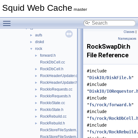
dns
►
Squid Web Cache
error
►
master
eui
►
Toggle main menu visibility
format
►
fs
▼
Classes
|
aufs
►
Namespaces
diskd
►
RockSwapDir.h
rock
▼
File Reference
forward.h
►
RockDbCell.cc
RockDbCell.h
►
#include
RockHeaderUpdater.cc
►
"
DiskIO/DiskFile.h
"
RockHeaderUpdater.h
►
#include
RockIoRequests.cc
►
"
DiskIO/IORequestor.
RockIoRequests.h
►
#include
RockIoState.cc
►
"
fs/rock/forward.h
"
RockIoState.h
►
#include
RockRebuild.cc
►
"
fs/rock/RockDbCell.
RockRebuild.h
►
#include
RockStoreFileSystem.cc
"
fs/rock/RockRebuild
RockStoreFileSystem.h