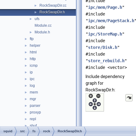
#include
RockSwapDir.cc
►
"
ipc/mem/Page.h
"
RockSwapDir.h
►
#include
ufs
►
"
ipc/mem/PageStack.h
Module.cc
#include
Module.h
►
"
ipc/StoreMap.h
"
ftp
►
#include
helper
►
"
store/Disk.h
"
html
►
#include
http
►
"
store_rebuild.h
"
icmp
►
#include <vector>
ip
►
Include dependency
ipc
►
graph for
log
►
RockSwapDir.h:
mem
►
mgr
►
parser
►
proxyp
►
repl
►
sbuf
►
squid
src
fs
rock
RockSwapDir.h
security
►