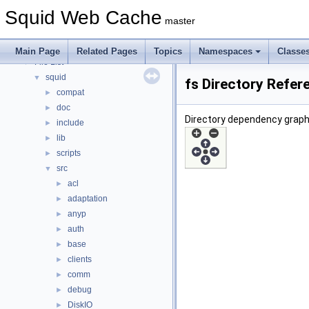
Topics
►
Squid Web Cache
Namespaces
►
master
Classes
►
Files
▼
Main Page
Related Pages
Topics
Namespaces
Classe
File List
▼
squid
▼
fs Directory Refer
compat
►
doc
►
Directory dependency graph 
include
►
lib
►
scripts
►
src
▼
acl
►
adaptation
►
anyp
►
auth
►
base
►
clients
►
comm
►
debug
►
DiskIO
►