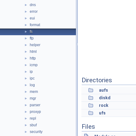
dns
►
error
►
eui
►
format
►
fs
►
ftp
►
helper
►
html
►
http
►
icmp
►
ip
►
ipc
►
Directories
log
►
aufs
mem
►
diskd
mgr
►
parser
rock
►
proxyp
►
ufs
repl
►
sbuf
Files
►
security
►