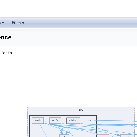
s
Files
ence
for fs: