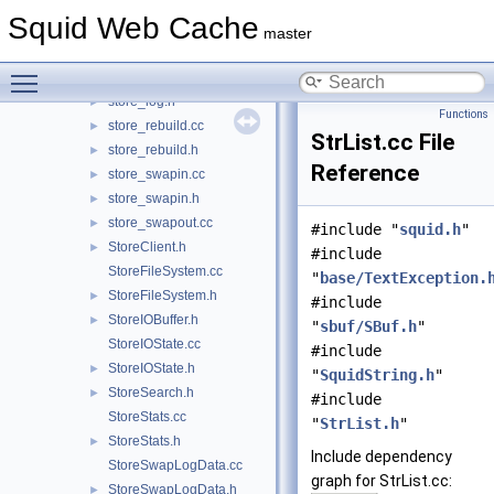
store_io.cc
►
Squid Web Cache
store_key_md5.cc
►
master
store_key_md5.h
►
Toggle main menu visibility
store_log.cc
►
store_log.h
►
Functions
store_rebuild.cc
►
StrList.cc File
store_rebuild.h
►
Reference
store_swapin.cc
►
store_swapin.h
►
store_swapout.cc
►
#include "
squid.h
"
StoreClient.h
►
#include
StoreFileSystem.cc
"
base/TextException.
StoreFileSystem.h
►
#include
StoreIOBuffer.h
►
"
sbuf/SBuf.h
"
StoreIOState.cc
#include
StoreIOState.h
►
"
SquidString.h
"
StoreSearch.h
►
#include
StoreStats.cc
"
StrList.h
"
StoreStats.h
►
Include dependency
StoreSwapLogData.cc
graph for StrList.cc:
StoreSwapLogData.h
►