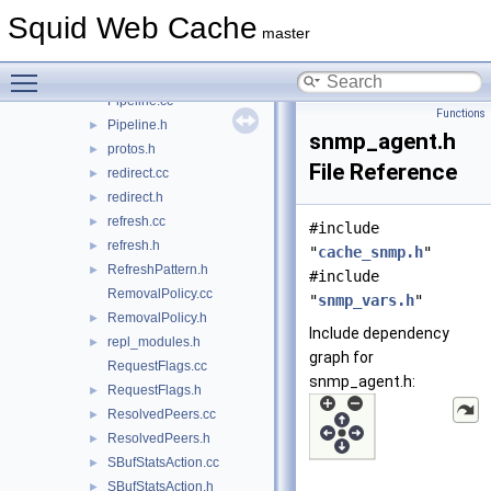
PeerPoolMgr.cc
►
Squid Web Cache
PeerPoolMgr.h
►
master
PeerSelectState.h
►
Toggle main menu visibility
PingData.h
►
Pipeline.cc
Functions
Pipeline.h
►
snmp_agent.h
protos.h
►
File Reference
redirect.cc
►
redirect.h
►
refresh.cc
►
#include
refresh.h
►
"
cache_snmp.h
"
RefreshPattern.h
►
#include
RemovalPolicy.cc
"
snmp_vars.h
"
RemovalPolicy.h
►
Include dependency
repl_modules.h
►
graph for
RequestFlags.cc
snmp_agent.h:
RequestFlags.h
►
ResolvedPeers.cc
►
ResolvedPeers.h
►
SBufStatsAction.cc
►
SBufStatsAction.h
►