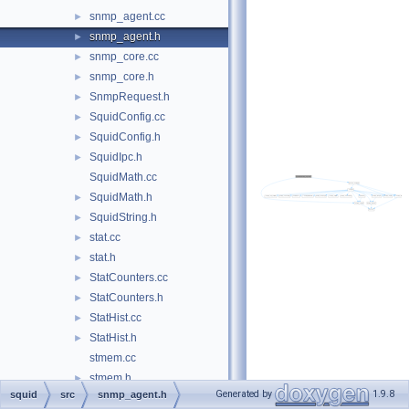
snmp_agent.cc
►
snmp_agent.h
►
snmp_core.cc
►
snmp_core.h
►
SnmpRequest.h
►
SquidConfig.cc
►
SquidConfig.h
►
SquidIpc.h
►
SquidMath.cc
SquidMath.h
►
SquidString.h
►
stat.cc
►
stat.h
►
StatCounters.cc
►
StatCounters.h
►
StatHist.cc
►
StatHist.h
►
stmem.cc
stmem.h
►
Generated by
1.9.8
squid
src
snmp_agent.h
store.cc
►