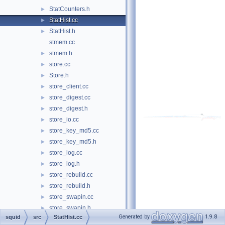
StatCounters.h
►
StatHist.cc
►
StatHist.h
►
stmem.cc
stmem.h
►
store.cc
►
Store.h
►
store_client.cc
►
store_digest.cc
►
store_digest.h
►
store_io.cc
►
store_key_md5.cc
►
store_key_md5.h
►
store_log.cc
►
store_log.h
►
store_rebuild.cc
►
store_rebuild.h
►
store_swapin.cc
►
store_swapin.h
►
Generated by
1.9.8
squid
src
StatHist.cc
store_swapout.cc
►