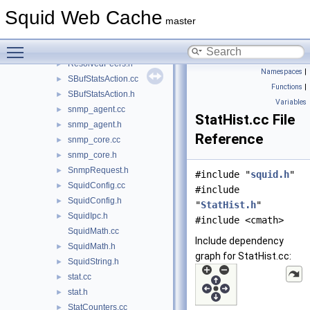
repl_modules.h
►
Squid Web Cache
RequestFlags.cc
master
RequestFlags.h
►
Toggle main menu visibility
ResolvedPeers.cc
►
ResolvedPeers.h
►
Namespaces
|
SBufStatsAction.cc
►
Functions
|
SBufStatsAction.h
►
Variables
snmp_agent.cc
►
StatHist.cc File
snmp_agent.h
►
Reference
snmp_core.cc
►
snmp_core.h
►
SnmpRequest.h
►
#include "
squid.h
"
SquidConfig.cc
►
#include
SquidConfig.h
►
"
StatHist.h
"
SquidIpc.h
►
#include <cmath>
SquidMath.cc
Include dependency
SquidMath.h
►
graph for StatHist.cc:
SquidString.h
►
stat.cc
►
stat.h
►
StatCounters.cc
►