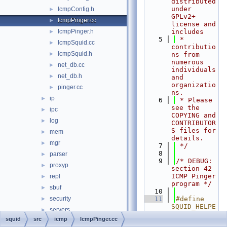
distributed 
under 
IcmpConfig.h
►
GPLv2+ 
IcmpPinger.cc
►
license and 
IcmpPinger.h
includes
►
    5
 * 
IcmpSquid.cc
►
contributio
IcmpSquid.h
►
ns from 
numerous 
net_db.cc
►
individuals 
net_db.h
►
and 
organizatio
pinger.cc
►
ns.
ip
►
    6
 * Please 
see the 
ipc
►
COPYING and 
log
►
CONTRIBUTOR
S files for 
mem
►
details.
mgr
►
    7
 */
    8
parser
►
    9
/* DEBUG: 
proxyp
►
section 42    
ICMP Pinger 
repl
►
program */
sbuf
►
   10
security
   11
#define 
►
SQUID_HELPE
servers
►
R 1
squid
src
icmp
IcmpPinger.cc
snmp
►
   12