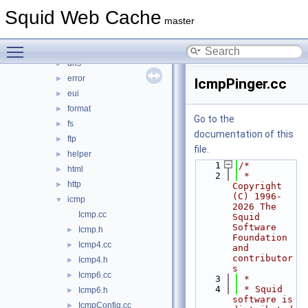
clients
►
Squid Web Cache
comm
►
master
debug
►
Toggle main menu visibility
DiskIO
►
dns
►
error
►
IcmpPinger.cc
eui
►
format
►
Go to the
fs
►
documentation of this
ftp
►
file.
helper
►
    1
/*
html
►
    2
 * 
http
►
Copyright 
(C) 1996-
icmp
▼
2026 The 
Icmp.cc
Squid 
Software 
Icmp.h
►
Foundation 
Icmp4.cc
►
and 
contributor
Icmp4.h
►
s
Icmp6.cc
►
    3
 *
    4
 * Squid 
Icmp6.h
►
software is 
IcmpConfig.cc
►