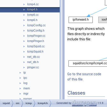
Icmp4.cc
►
Icmp4.h
►
Icmp6.cc
►
Icmp6.h
►
IcmpConfig.cc
►
This graph shows which
IcmpConfig.h
►
files directly or indirectly
IcmpPinger.cc
►
include this file:
IcmpPinger.h
►
IcmpSquid.cc
►
IcmpSquid.h
►
net_db.cc
►
net_db.h
►
pinger.cc
►
ip
►
Go to the source code
ipc
►
of this file.
log
►
mem
►
Classes
mgr
►
parser
►
class
Icmp4
Generated by
1.9.8
squid
src
icmp
Icmp4.h
proxyp
►