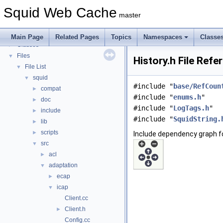
Callback Data Allocator API
►
Squid Web Cache
Deprecated List
master
Topics
►
Namespaces
►
Main Page
Related Pages
Topics
Namespaces
Classe
Classes
►
Files
▼
History.h File Refe
File List
▼
squid
▼
#include "
base/RefCoun
compat
►
#include "
enums.h
"
doc
►
#include "
LogTags.h
"
include
►
#include "
SquidString.
lib
►
scripts
►
Include dependency graph fo
src
▼
acl
►
adaptation
▼
ecap
►
icap
▼
Client.cc
Client.h
►
Config.cc