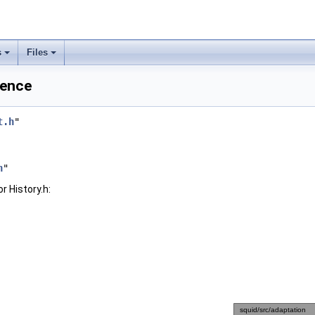
s
Files
rence
t.h
"
h
"
r History.h: