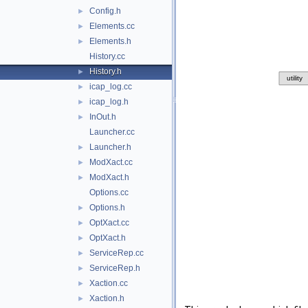
Config.h
►
Elements.cc
►
Elements.h
►
History.cc
History.h
►
icap_log.cc
►
icap_log.h
►
InOut.h
►
Launcher.cc
Launcher.h
►
ModXact.cc
►
ModXact.h
►
Options.cc
Options.h
►
OptXact.cc
►
OptXact.h
►
ServiceRep.cc
►
ServiceRep.h
►
Xaction.cc
►
Xaction.h
►