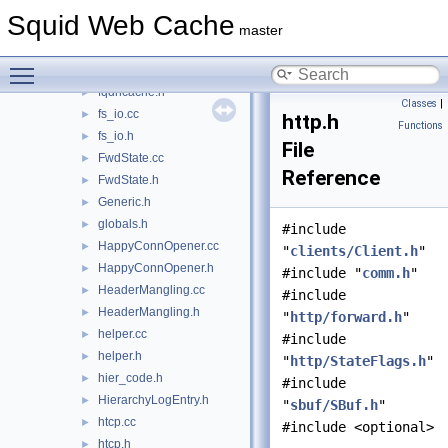
fde.h
►
Squid Web Cache
filemap.cc
►
master
FileMap.h
►
Toggle main menu visibility
fqdncache.cc
►
fqdncache.h
►
Classes
|
fs_io.cc
►
http.h
Functions
fs_io.h
►
File
FwdState.cc
►
Reference
FwdState.h
►
Generic.h
►
globals.h
►
#include
HappyConnOpener.cc
►
"
clients/Client.h
"
HappyConnOpener.h
►
#include "
comm.h
"
HeaderMangling.cc
►
#include
HeaderMangling.h
►
"
http/forward.h
"
helper.cc
►
#include
helper.h
►
"
http/StateFlags.h
"
hier_code.h
►
#include
HierarchyLogEntry.h
►
"
sbuf/SBuf.h
"
htcp.cc
►
#include <optional>
htcp.h
►