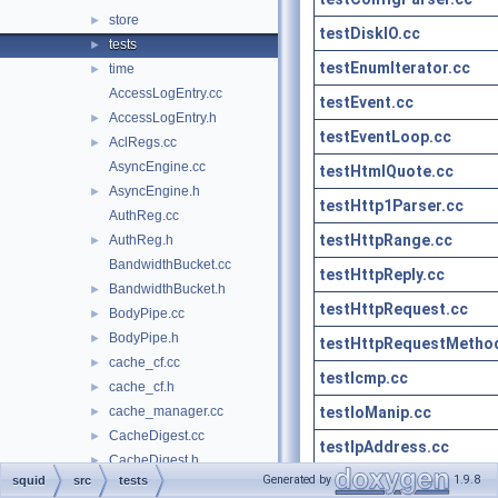
store
►
testDiskIO.cc
tests
►
testEnumIterator.cc
time
►
AccessLogEntry.cc
testEvent.cc
AccessLogEntry.h
►
testEventLoop.cc
AclRegs.cc
►
AsyncEngine.cc
testHtmlQuote.cc
AsyncEngine.h
►
testHttp1Parser.cc
AuthReg.cc
testHttpRange.cc
AuthReg.h
►
BandwidthBucket.cc
testHttpReply.cc
BandwidthBucket.h
►
testHttpRequest.cc
BodyPipe.cc
►
BodyPipe.h
►
testHttpRequestMetho
cache_cf.cc
►
testIcmp.cc
cache_cf.h
►
testIoManip.cc
cache_manager.cc
►
CacheDigest.cc
►
testIpAddress.cc
CacheDigest.h
►
testIpAddress.cc
Generated by
1.9.8
squid
src
tests
CacheManager.h
►