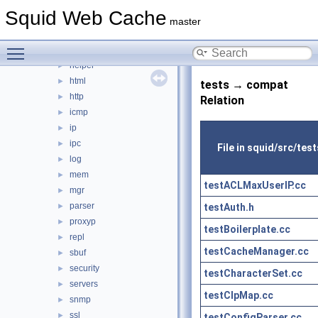
eui
►
Squid Web Cache
format
►
master
fs
►
Toggle main menu visibility
ftp
►
helper
►
html
►
tests → compat
http
►
Relation
icmp
►
ip
►
ipc
►
File in squid/src/test
log
►
mem
►
testACLMaxUserIP.cc
mgr
►
parser
testAuth.h
►
proxyp
►
testBoilerplate.cc
repl
►
testCacheManager.cc
sbuf
►
security
►
testCharacterSet.cc
servers
►
testClpMap.cc
snmp
►
ssl
►
testConfigParser.cc