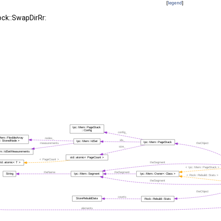
[
legend
]
ock::SwapDirRr: