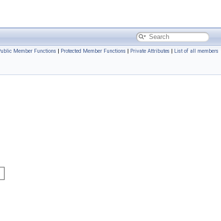
Public Member Functions
|
Protected Member Functions
|
Private Attributes
|
List of all members