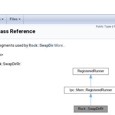
s
Files
Public Types
|
lass Reference
 segments used by
Rock::SwapDir
More...
h
>
k::SwapDirRr: