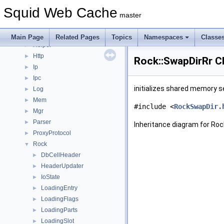
Eui
►
Squid Web Cache
Format
►
master
Fs
►
Ftp
►
Main Page
Related Pages
Topics
Namespaces
Classe
Helper
►
Http
►
Rock::SwapDirRr C
Ip
►
Ipc
►
initializes shared memory
Log
►
Mem
►
#include <
RockSwapDir.
Mgr
►
Parser
►
Inheritance diagram for Roc
ProxyProtocol
►
Rock
▼
DbCellHeader
►
HeaderUpdater
►
IoState
►
LoadingEntry
►
LoadingFlags
►
LoadingParts
►
LoadingSlot
►