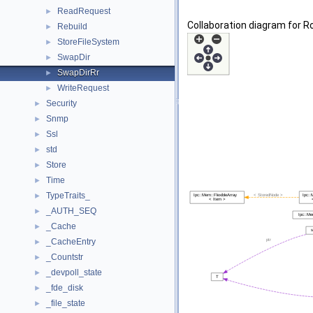
ReadRequest
►
Collaboration diagram for R
Rebuild
►
StoreFileSystem
►
SwapDir
►
SwapDirRr
►
WriteRequest
►
Security
►
Snmp
►
Ssl
►
std
►
Store
►
Time
►
TypeTraits_
►
_AUTH_SEQ
►
_Cache
►
_CacheEntry
►
_Countstr
►
_devpoll_state
►
_fde_disk
►
_file_state
►