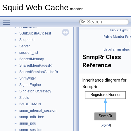
SBufReverseIterator
►
Squid Web Cache
SBufStartsWith
►
master
SBufStats
►
Toggle main menu visibility
SBufStatsAction
►
SBufStream
►
Public Types
|
SBufSubstrAutoTest
►
Public Member Func
ScopedId
►
|
Server
►
List of all members
session_list
►
SnmpRr Class
SharedMemory
►
Reference
SharedMemPagesRr
►
SharedSessionCacheRr
►
ShmWriter
►
Inheritance diagram for
SignalEngine
►
SnmpRr:
SingletonIOStrategy
►
SipcIo
►
SMBDOMAIN
►
snmp_internal_session
►
snmp_mib_tree
►
snmp_pdu
►
[
legend
]
snmp_session
►