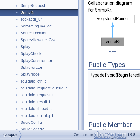
Collaboration diagram
SnmpRequest
►
for SnmpRr:
SnmpRr
►
sockaddr_un
►
SomethingToAlloc
►
SourceLocation
►
SpareAllowanceGiver
►
Splay
►
[
legend
]
SplayCheck
►
SplayConstIterator
►
Public Types
SplayIterator
SplayNode
►
typedef void(Registered
squidaio_ctrl_t
►
squidaio_request_queue_t
►
squidaio_request_t
►
squidaio_result_t
►
squidaio_thread_t
►
squidaio_unlinkq_t
►
SquidConfig
►
Public Member
SquidConfig2
►
Functions
Generated by
1.9.8
SnmpRr
SquidMD5Context
►