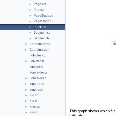
Pages.cc
►
Pages.h
►
PageStack.cc
►
PageStack.h
►
Pointer.h
►
Segment.cc
►
Segment.h
►
Coordinator.cc
►
Coordinator.h
►
FdNotes.cc
FdNotes.h
►
forward.h
Forwarder.cc
Forwarder.h
►
Inquirer.cc
►
Inquirer.h
►
Kid.cc
►
Kid.h
►
Kids.cc
►
This graph shows which files d
Kids.h
►