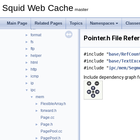
debug
►
Squid Web Cache
DiskIO
►
master
dns
►
error
►
Main Page
Related Pages
Topics
Namespaces
Classe
eui
►
format
►
Pointer.h File Refe
fs
►
ftp
►
#include "
base/RefCoun
helper
►
#include "
base/TextExc
html
►
#include "
ipc/mem/Segm
http
►
icmp
►
Include dependency graph fo
ip
►
ipc
▼
mem
▼
FlexibleArray.h
►
forward.h
►
Page.cc
Page.h
►
PagePool.cc
PagePool.h
►