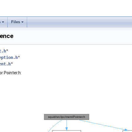
s
Files
rence
t.h
"
eption.h
"
ent.h
"
r Pointer.h: