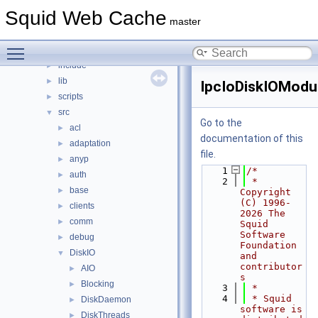
File List
▼
Squid Web Cache
squid
▼
master
compat
►
Toggle main menu visibility
doc
►
include
►
lib
►
IpcIoDiskIOModu
scripts
►
src
▼
Go to the
acl
►
documentation of this
adaptation
►
file.
anyp
►
    1
/*
auth
►
    2
 * 
base
►
Copyright 
(C) 1996-
clients
►
2026 The 
comm
►
Squid 
Software 
debug
►
Foundation 
DiskIO
▼
and 
contributor
AIO
►
s
Blocking
►
    3
 *
    4
 * Squid 
DiskDaemon
►
software is 
DiskThreads
►