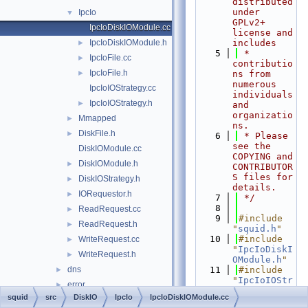
distributed 
under 
IpcIo
▼
GPLv2+ 
IpcIoDiskIOModule.cc
license and 
IpcIoDiskIOModule.h
includes
►
    5
 * 
IpcIoFile.cc
►
contributio
IpcIoFile.h
►
ns from 
numerous 
IpcIoIOStrategy.cc
individuals 
IpcIoIOStrategy.h
►
and 
organizatio
Mmapped
►
ns.
DiskFile.h
►
    6
 * Please 
see the 
DiskIOModule.cc
COPYING and 
DiskIOModule.h
►
CONTRIBUTOR
S files for 
DiskIOStrategy.h
►
details.
IORequestor.h
►
    7
 */
    8
ReadRequest.cc
►
    9
#include 
ReadRequest.h
►
"
squid.h
"
   10
#include 
WriteRequest.cc
►
"
IpcIoDiskI
WriteRequest.h
►
OModule.h
"
dns
   11
#include 
►
"
IpcIoIOStr
error
►
ategy.h
"
squid
src
DiskIO
IpcIo
IpcIoDiskIOModule.cc
eui
►
   12