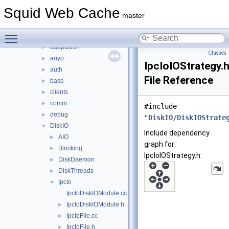
lib
►
Squid Web Cache
scripts
►
master
src
▼
Toggle main menu visibility
acl
►
adaptation
►
Classes
anyp
►
IpcIoIOStrategy.
auth
►
File Reference
base
►
clients
►
comm
►
#include
debug
►
"
DiskIO/DiskIOStrate
DiskIO
▼
Include dependency
AIO
►
graph for
Blocking
►
IpcIoIOStrategy.h:
DiskDaemon
►
DiskThreads
►
IpcIo
▼
IpcIoDiskIOModule.cc
IpcIoDiskIOModule.h
►
IpcIoFile.cc
►
IpcIoFile.h
►