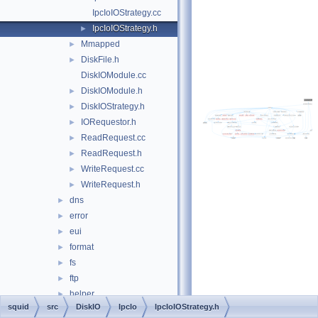
IpcIoIOStrategy.cc
IpcIoIOStrategy.h
►
Mmapped
►
DiskFile.h
►
DiskIOModule.cc
DiskIOModule.h
►
DiskIOStrategy.h
►
IORequestor.h
►
ReadRequest.cc
►
ReadRequest.h
►
WriteRequest.cc
►
WriteRequest.h
►
dns
►
error
►
eui
►
format
►
fs
►
ftp
►
helper
►
squid
src
DiskIO
IpcIo
IpcIoIOStrategy.h
html
►