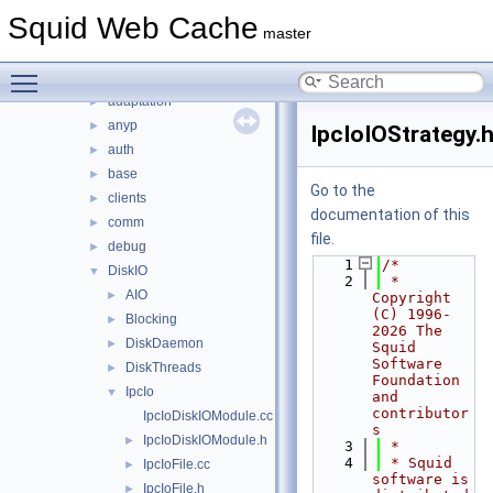
lib
►
Squid Web Cache
scripts
►
master
src
▼
Toggle main menu visibility
acl
►
adaptation
►
anyp
►
IpcIoIOStrategy.
auth
►
base
►
Go to the
clients
►
documentation of this
comm
►
file.
debug
►
    1
/*
DiskIO
▼
    2
 * 
AIO
►
Copyright 
(C) 1996-
Blocking
►
2026 The 
DiskDaemon
►
Squid 
Software 
DiskThreads
►
Foundation 
IpcIo
▼
and 
contributor
IpcIoDiskIOModule.cc
s
IpcIoDiskIOModule.h
►
    3
 *
    4
 * Squid 
IpcIoFile.cc
►
software is 
IpcIoFile.h
►