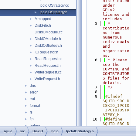
distributed 
under 
IpcIoIOStrategy.cc
GPLv2+ 
IpcIoIOStrategy.h
►
license and 
Mmapped
includes
►
    5
 * 
DiskFile.h
►
contributio
DiskIOModule.cc
ns from 
numerous 
DiskIOModule.h
►
individuals 
DiskIOStrategy.h
►
and 
organizatio
IORequestor.h
►
ns.
ReadRequest.cc
►
    6
 * Please 
see the 
ReadRequest.h
►
COPYING and 
WriteRequest.cc
►
CONTRIBUTOR
S files for 
WriteRequest.h
►
details.
dns
►
    7
 */
    8
error
►
    9
#ifndef 
eui
►
SQUID_SRC_D
ISKIO_IPCIO
format
►
_IPCIOIOSTR
fs
►
ATEGY_H
ftp
   10
#define 
►
SQUID_SRC_D
helper
►
ISKIO_IPCIO
squid
src
DiskIO
IpcIo
IpcIoIOStrategy.h
html
►
_IPCIOIOSTR