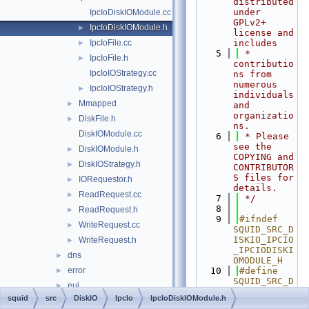
distributed 
under 
IpcIoDiskIOModule.cc
GPLv2+ 
IpcIoDiskIOModule.h
►
license and 
IpcIoFile.cc
includes
►
    5
 * 
IpcIoFile.h
►
contributio
IpcIoIOStrategy.cc
ns from 
numerous 
IpcIoIOStrategy.h
►
individuals 
Mmapped
►
and 
organizatio
DiskFile.h
►
ns.
DiskIOModule.cc
    6
 * Please 
see the 
DiskIOModule.h
►
COPYING and 
DiskIOStrategy.h
►
CONTRIBUTOR
S files for 
IORequestor.h
►
details.
ReadRequest.cc
►
    7
 */
    8
ReadRequest.h
►
    9
#ifndef 
WriteRequest.cc
►
SQUID_SRC_D
ISKIO_IPCIO
WriteRequest.h
►
_IPCIODISKI
dns
►
OMODULE_H
error
   10
#define 
►
SQUID_SRC_D
eui
►
ISKIO_IPCIO
squid
src
DiskIO
IpcIo
IpcIoDiskIOModule.h
format
►
_IPCIODISKI