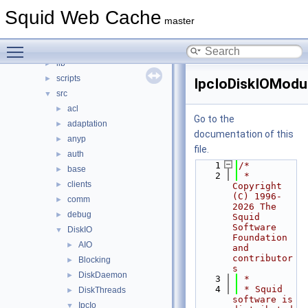
squid
▼
Squid Web Cache
compat
►
master
doc
►
Toggle main menu visibility
include
►
lib
►
scripts
►
IpcIoDiskIOModu
src
▼
acl
►
Go to the
adaptation
►
documentation of this
anyp
►
file.
auth
►
    1
/*
base
►
    2
 * 
clients
►
Copyright 
(C) 1996-
comm
►
2026 The 
debug
►
Squid 
Software 
DiskIO
▼
Foundation 
AIO
►
and 
contributor
Blocking
►
s
DiskDaemon
►
    3
 *
    4
 * Squid 
DiskThreads
►
software is 
IpcIo
▼