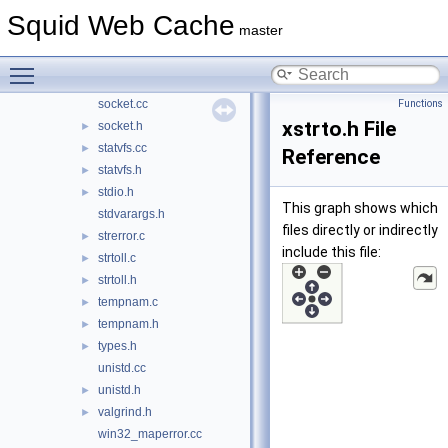
select.cc
Squid Web Cache
master
select.h
►
shm.cc
►
Toggle main menu visibility
shm.h
►
socket.cc
Functions
xstrto.h File
socket.h
►
statvfs.cc
►
Reference
statvfs.h
►
stdio.h
►
This graph shows which
stdvarargs.h
files directly or indirectly
strerror.c
►
include this file:
strtoll.c
►
strtoll.h
►
tempnam.c
►
tempnam.h
►
types.h
►
unistd.cc
unistd.h
►
valgrind.h
►
win32_maperror.cc