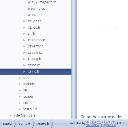
win32_maperror.h
wserrno.cc
wserrno.h
xalloc.cc
►
xalloc.h
►
xis.h
►
xstrerror.cc
►
xstrerror.h
►
xstring.cc
►
xstring.h
►
xstrto.cc
►
xstrto.h
►
doc
►
include
►
lib
►
scripts
►
src
►
test-suite
►
File Members
►
Go to the source code
of this file.
Generated by
1.9.8
squid
compat
xstrto.h