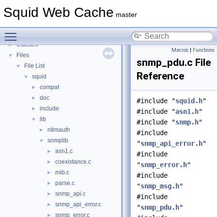
Callback Data Allocator API
►
Squid Web Cache
Deprecated List
master
Topics
►
Toggle main menu visibility
Namespaces
►
Classes
►
Macros
|
Functions
Files
▼
snmp_pdu.c File
File List
▼
Reference
squid
▼
compat
►
doc
►
#include "
squid.h
"
include
►
#include "
asn1.h
"
lib
▼
#include "
snmp.h
"
ntlmauth
►
#include
snmplib
▼
"
snmp_api_error.h
"
asn1.c
►
#include
coexistance.c
►
"
snmp_error.h
"
mib.c
►
#include
parse.c
►
"
snmp_msg.h
"
snmp_api.c
►
#include
snmp_api_error.c
►
"
snmp_pdu.h
"
snmp_error.c
►