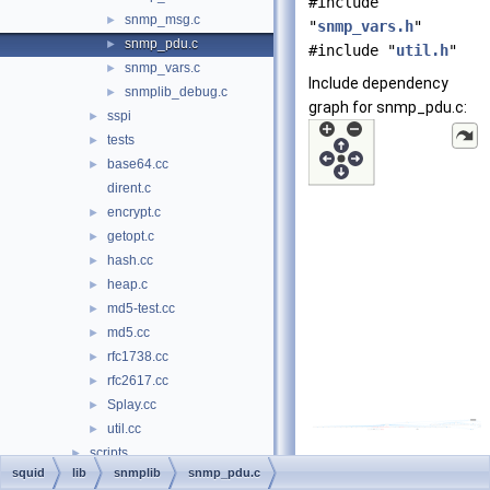
#include
snmp_msg.c
►
"
snmp_vars.h
"
snmp_pdu.c
►
#include "
util.h
"
snmp_vars.c
►
Include dependency
snmplib_debug.c
►
graph for snmp_pdu.c:
sspi
►
tests
►
base64.cc
►
dirent.c
encrypt.c
►
getopt.c
►
hash.cc
►
heap.c
►
md5-test.cc
►
md5.cc
►
rfc1738.cc
►
rfc2617.cc
►
Splay.cc
►
util.cc
►
scripts
►
squid
lib
snmplib
snmp_pdu.c
src
►