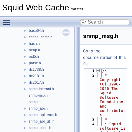
doc
Squid Web Cache
►
master
include
▼
asn1.h
►
Toggle main menu visibility
autoconf.h
►
base64.h
►
snmp_msg.h
cache_snmp.h
►
hash.h
►
heap.h
►
Go to the
md5.h
►
documentation of this
parse.h
►
file.
rfc1738.h
►
    1
/*
    2
 * 
rfc2181.h
►
Copyright 
rfc2617.h
►
(C) 1996-
2026 The 
snmp-internal.h
►
Squid 
snmp-mib.h
Software 
Foundation 
snmp.h
and 
snmp_api.h
►
contributor
snmp_api_error.h
s
►
    3
 *
snmp_api_util.h
►
    4
 * Squid 
snmp_client.h
►
software is 