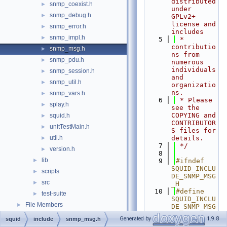
distributed 
snmp_coexist.h
►
under 
snmp_debug.h
►
GPLv2+ 
license and 
snmp_error.h
►
includes
snmp_impl.h
►
    5
 * 
contributio
snmp_msg.h
►
ns from 
snmp_pdu.h
►
numerous 
individuals 
snmp_session.h
►
and 
snmp_util.h
►
organizatio
ns.
snmp_vars.h
►
    6
 * Please 
splay.h
►
see the 
COPYING and 
squid.h
►
CONTRIBUTOR
unitTestMain.h
►
S files for 
util.h
details.
►
    7
 */
version.h
►
    8
lib
►
    9
#ifndef 
SQUID_INCLU
scripts
►
DE_SNMP_MSG
src
►
_H
   10
#define 
test-suite
►
SQUID_INCLU
File Members
►
DE_SNMP_MSG
_H
Generated by
1.9.8
squid
include
snmp_msg.h
   11