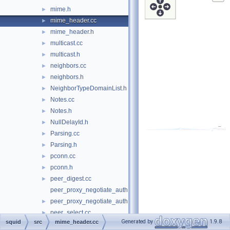
mime.h
►
mime_header.cc
►
mime_header.h
►
multicast.cc
►
multicast.h
►
neighbors.cc
►
neighbors.h
►
NeighborTypeDomainList.h
►
Notes.cc
►
Notes.h
►
NullDelayId.h
►
Parsing.cc
►
Parsing.h
►
pconn.cc
►
pconn.h
►
peer_digest.cc
►
peer_proxy_negotiate_auth.cc
peer_proxy_negotiate_auth.h
►
peer_select.cc
►
Generated by
1.9.8
squid
src
mime_header.cc
peer_sourcehash.cc
►