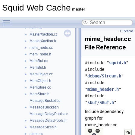
LoadableModules.h
►
Squid Web Cache
LogTags.cc
master
LogTags.h
►
Toggle main menu visibility
lookup_t.h
►
main.cc
►
Functions
MasterXaction.cc
►
mime_header.cc
MasterXaction.h
►
File Reference
mem_node.cc
►
mem_node.h
►
MemBuf.cc
►
#include "
squid.h
"
MemBuf.h
►
#include
MemObject.cc
►
"
debug/Stream.h
"
MemObject.h
►
#include
MemStore.cc
►
"
mime_header.h
"
MemStore.h
►
#include
MessageBucket.cc
"
sbuf/SBuf.h
"
MessageBucket.h
►
Include dependency
MessageDelayPools.cc
graph for
MessageDelayPools.h
►
mime_header.cc:
MessageSizes.h
►
mime.cc
►