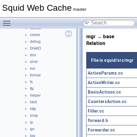
adaptation
►
Squid Web Cache
anyp
►
master
auth
►
Toggle main menu visibility
base
►
clients
►
comm
►
mgr → base
debug
►
Relation
DiskIO
►
dns
►
File in squid/src/mgr
error
►
eui
►
ActionParams.cc
format
►
fs
ActionWriter.cc
►
ftp
►
BasicActions.cc
helper
►
CountersAction.cc
html
►
http
►
Filler.cc
icmp
►
forward.h
ip
►
ipc
►
Forwarder.cc
log
►