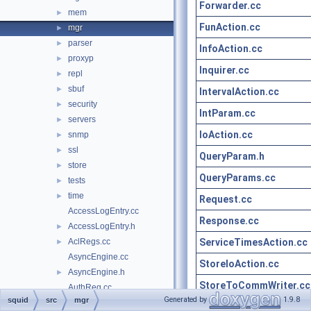
Forwarder.cc
mem
►
FunAction.cc
mgr
►
parser
►
InfoAction.cc
proxyp
►
Inquirer.cc
repl
►
sbuf
►
IntervalAction.cc
security
►
IntParam.cc
servers
►
IoAction.cc
snmp
►
ssl
►
QueryParam.h
store
►
QueryParams.cc
tests
►
time
►
Request.cc
AccessLogEntry.cc
Response.cc
AccessLogEntry.h
►
ServiceTimesAction.cc
AclRegs.cc
►
AsyncEngine.cc
StoreIoAction.cc
AsyncEngine.h
►
StoreToCommWriter.cc
AuthReg.cc
Generated by
1.9.8
squid
src
mgr
AuthReg.h
►
StoreToCommWriter.cc