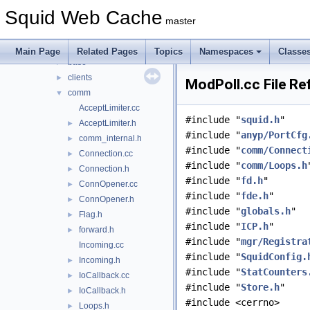
acl
►
Squid Web Cache
adaptation
►
master
anyp
►
auth
►
Main Page
Related Pages
Topics
Namespaces
Classe
base
►
clients
►
ModPoll.cc File Re
comm
▼
AcceptLimiter.cc
#include "
squid.h
"
AcceptLimiter.h
►
#include "
anyp/PortCfg
comm_internal.h
►
#include "
comm/Connect
Connection.cc
►
#include "
comm/Loops.h
Connection.h
►
#include "
fd.h
"
ConnOpener.cc
►
#include "
fde.h
"
ConnOpener.h
►
#include "
globals.h
"
Flag.h
►
#include "
ICP.h
"
forward.h
►
#include "
mgr/Registra
Incoming.cc
#include "
SquidConfig.
Incoming.h
►
#include "
StatCounters
IoCallback.cc
►
#include "
Store.h
"
IoCallback.h
►
#include <cerrno>
Loops.h
►