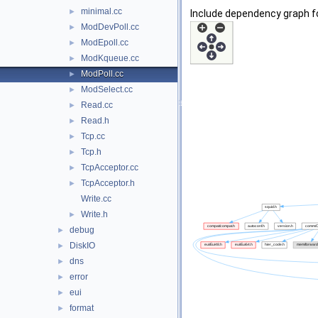
minimal.cc
►
Include dependency graph fo
ModDevPoll.cc
►
ModEpoll.cc
►
ModKqueue.cc
►
ModPoll.cc
►
ModSelect.cc
►
Read.cc
►
Read.h
►
Tcp.cc
►
Tcp.h
►
TcpAcceptor.cc
►
TcpAcceptor.h
►
Write.cc
Write.h
►
debug
►
DiskIO
►
dns
►
error
►
eui
►
format
►