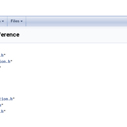
s
Files
ference
.h
"
ion.h
"
"
tion.h
"
h
"
.h
"