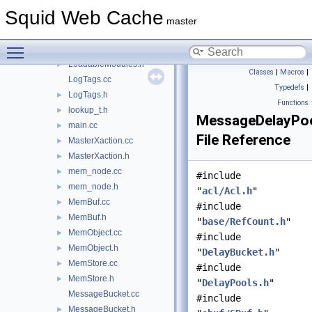
ipcache.h
►
Squid Web Cache
LoadableModule.cc
master
LoadableModule.h
►
Toggle main menu visibility
LoadableModules.cc
►
LoadableModules.h
►
Classes
|
Macros
|
LogTags.cc
Typedefs
|
LogTags.h
►
Functions
lookup_t.h
►
MessageDelayPoo
main.cc
►
File Reference
MasterXaction.cc
►
MasterXaction.h
►
mem_node.cc
►
#include
mem_node.h
►
"
acl/Acl.h
"
MemBuf.cc
►
#include
MemBuf.h
►
"
base/RefCount.h
"
MemObject.cc
►
#include
MemObject.h
►
"
DelayBucket.h
"
MemStore.cc
►
#include
MemStore.h
►
"
DelayPools.h
"
MessageBucket.cc
#include
MessageBucket.h
►