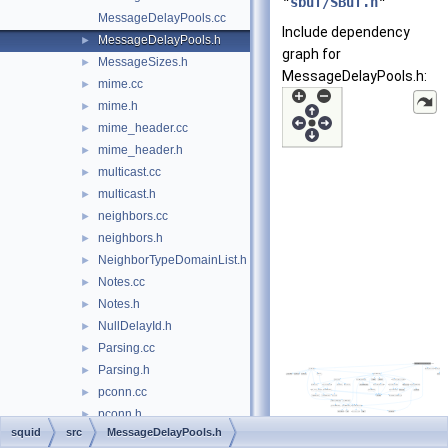
"
sbuf/SBuf.h
"
MessageDelayPools.cc
Include dependency
MessageDelayPools.h
►
graph for
MessageSizes.h
►
MessageDelayPools.h:
mime.cc
►
mime.h
►
mime_header.cc
►
mime_header.h
►
multicast.cc
►
multicast.h
►
neighbors.cc
►
neighbors.h
►
NeighborTypeDomainList.h
►
Notes.cc
►
Notes.h
►
NullDelayId.h
►
Parsing.cc
►
Parsing.h
►
pconn.cc
►
pconn.h
►
squid
src
MessageDelayPools.h
peer_digest.cc
►