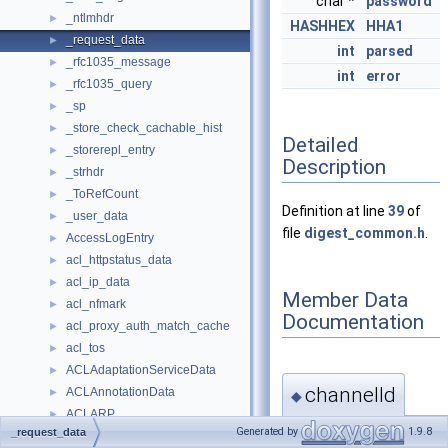
char *
password
_ntlmhdr
►
HASHHEX
HHA1
_request_data
►
int
parsed
_rfc1035_message
►
int
error
_rfc1035_query
►
_sp
►
_store_check_cachable_hist
►
Detailed
_storerepl_entry
►
Description
_strhdr
►
_ToRefCount
►
Definition at line
39
of
_user_data
►
file
digest_common.h
.
AccessLogEntry
►
acl_httpstatus_data
►
acl_ip_data
►
Member Data
acl_nfmark
►
Documentation
acl_proxy_auth_match_cache
►
acl_tos
►
ACLAdaptationServiceData
►
channelId
ACLAnnotationData
►
◆
ACLARP
►
Generated by
1.9.8
_request_data
int
ACLAtStepData
►