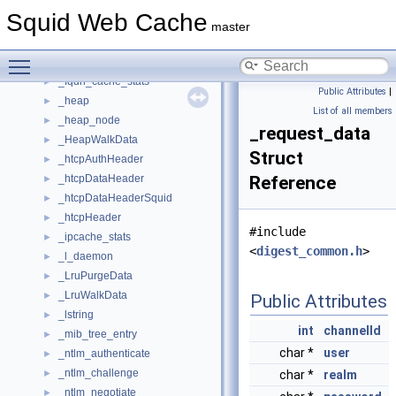
_devpoll_state
►
Squid Web Cache
_fde_disk
►
master
_file_state
►
Toggle main menu visibility
_FileIterator
►
_fqdn_cache_stats
►
Public Attributes
|
_heap
►
List of all members
_heap_node
►
_request_data
_HeapWalkData
►
Struct
_htcpAuthHeader
►
_htcpDataHeader
Reference
►
_htcpDataHeaderSquid
►
_htcpHeader
►
#include
_ipcache_stats
►
<
digest_common.h
>
_l_daemon
►
_LruPurgeData
►
_LruWalkData
►
Public Attributes
_lstring
►
int
channelId
_mib_tree_entry
►
char *
user
_ntlm_authenticate
►
_ntlm_challenge
►
char *
realm
_ntlm_negotiate
►