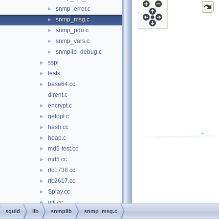
snmp_error.c
►
snmp_msg.c
►
snmp_pdu.c
►
snmp_vars.c
►
snmplib_debug.c
►
sspi
►
tests
►
base64.cc
►
dirent.c
encrypt.c
►
getopt.c
►
hash.cc
►
heap.c
►
md5-test.cc
►
md5.cc
►
rfc1738.cc
►
rfc2617.cc
►
Splay.cc
►
util.cc
►
squid
lib
snmplib
snmp_msg.c
scripts
►