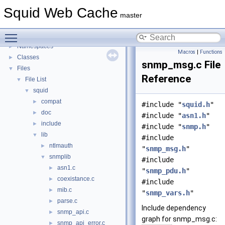
Delay Pools
►
Squid Web Cache
Callback Data Allocator API
►
master
Deprecated List
Toggle main menu visibility
Topics
►
Namespaces
►
Macros
|
Functions
Classes
►
snmp_msg.c File
Files
▼
Reference
File List
▼
squid
▼
compat
►
#include "
squid.h
"
doc
►
#include "
asn1.h
"
include
►
#include "
snmp.h
"
lib
▼
#include
ntlmauth
►
"
snmp_msg.h
"
snmplib
▼
#include
asn1.c
►
"
snmp_pdu.h
"
coexistance.c
►
#include
mib.c
►
"
snmp_vars.h
"
parse.c
►
Include dependency
snmp_api.c
►
graph for snmp_msg.c:
snmp_api_error.c
►