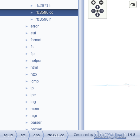
rfc2671.h
►
rfc3596.cc
►
rfc3596.h
►
error
►
eui
►
format
►
fs
►
ftp
►
helper
►
html
►
http
►
icmp
►
ip
►
ipc
►
log
►
mem
►
mgr
►
parser
►
proxyp
►
Generated by
1.9.8
squid
src
dns
rfc3596.cc
repl
►