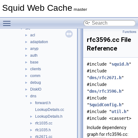
doc
►
Squid Web Cache
include
►
master
lib
►
Toggle main menu visibility
scripts
►
src
▼
Functions
acl
►
rfc3596.cc File
adaptation
►
Reference
anyp
►
auth
►
base
►
#include "
squid.h
"
clients
►
#include
comm
►
"
dns/rfc2671.h
"
debug
►
#include
DiskIO
►
"
dns/rfc3596.h
"
dns
▼
#include
forward.h
►
"
SquidConfig.h
"
LookupDetails.cc
#include "
util.h
"
LookupDetails.h
►
#include <cassert>
rfc1035.cc
►
Include dependency
rfc1035.h
►
graph for rfc3596.cc:
rfc2671.cc
►