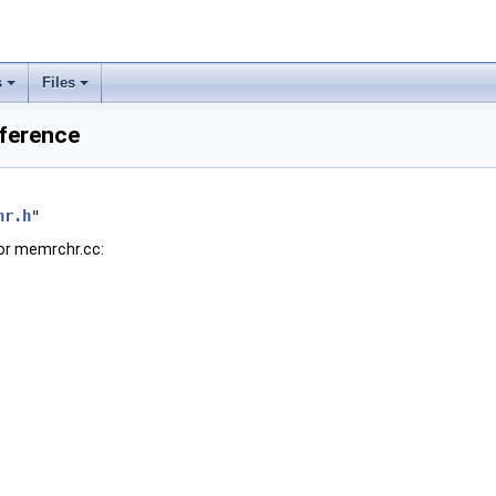
s
Files
eference
hr.h
"
or memrchr.cc: