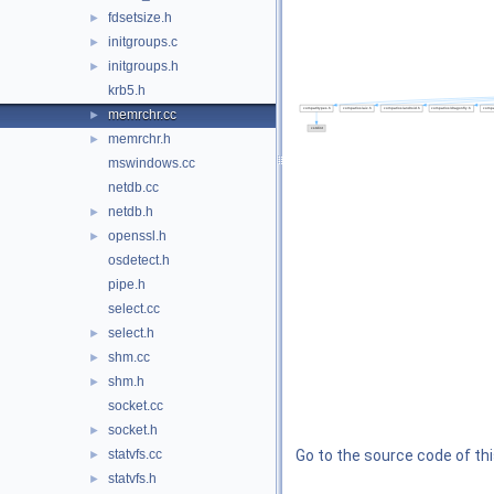
fdsetsize.h
►
initgroups.c
►
initgroups.h
►
krb5.h
memrchr.cc
►
memrchr.h
►
mswindows.cc
netdb.cc
netdb.h
►
openssl.h
►
osdetect.h
pipe.h
select.cc
select.h
►
shm.cc
►
shm.h
►
socket.cc
socket.h
►
statvfs.cc
Go to the source code of this
►
statvfs.h
►