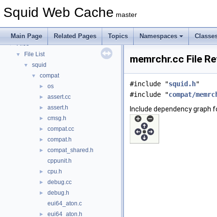
Deprecated List
Squid Web Cache
Topics
►
master
Namespaces
►
Classes
►
Main Page
Related Pages
Topics
Namespaces
Classe
Files
▼
File List
▼
memrchr.cc File R
squid
▼
compat
▼
#include "
squid.h
"
os
►
#include "
compat/memrc
assert.cc
►
assert.h
►
Include dependency graph f
cmsg.h
►
compat.cc
►
compat.h
►
compat_shared.h
►
cppunit.h
cpu.h
►
debug.cc
►
debug.h
►
eui64_aton.c
eui64_aton.h
►