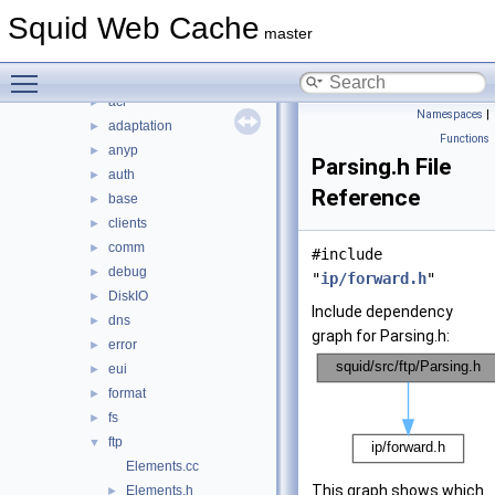
include
►
Squid Web Cache
lib
►
master
scripts
►
Toggle main menu visibility
src
▼
acl
►
Namespaces
|
adaptation
►
Functions
anyp
►
Parsing.h File
auth
►
Reference
base
►
clients
►
comm
►
#include
debug
►
"
ip/forward.h
"
DiskIO
►
Include dependency
dns
►
graph for Parsing.h:
error
►
eui
►
format
►
fs
►
ftp
▼
Elements.cc
This graph shows which
Elements.h
►