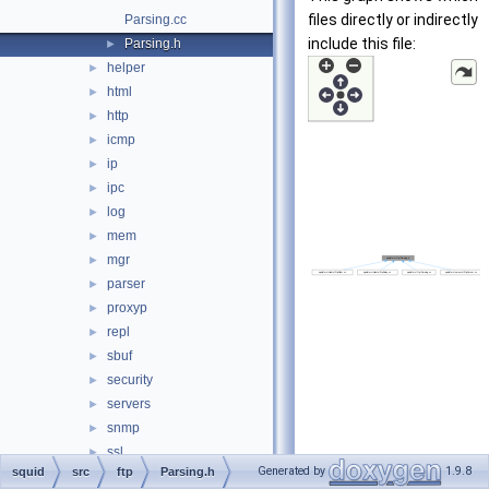
files directly or indirectly
Parsing.cc
include this file:
Parsing.h
►
helper
►
html
►
http
►
icmp
►
ip
►
ipc
►
log
►
mem
►
mgr
►
parser
►
proxyp
►
repl
►
sbuf
►
security
►
servers
►
snmp
►
ssl
►
Generated by
1.9.8
squid
src
ftp
Parsing.h
store
►