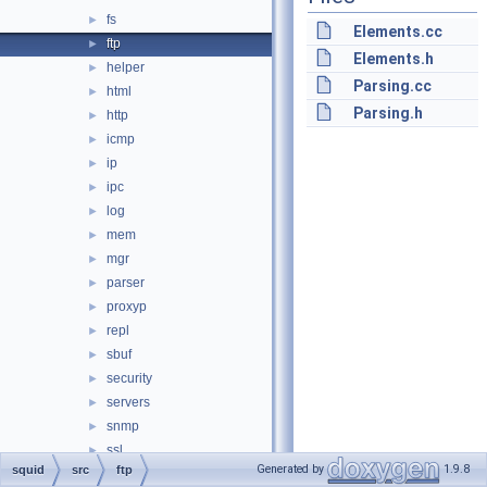
fs
►
Elements.cc
ftp
►
Elements.h
helper
►
Parsing.cc
html
►
Parsing.h
http
►
icmp
►
ip
►
ipc
►
log
►
mem
►
mgr
►
parser
►
proxyp
►
repl
►
sbuf
►
security
►
servers
►
snmp
►
ssl
►
Generated by
1.9.8
squid
src
ftp
store
►