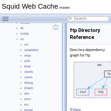
File List
▼
Squid Web Cache
squid
▼
master
compat
►
Toggle main menu visibility
doc
►
include
►
lib
►
ftp Directory
scripts
►
Reference
src
▼
acl
►
Directory dependency
adaptation
►
graph for ftp:
anyp
►
auth
►
base
►
clients
►
comm
►
debug
►
DiskIO
►
dns
►
error
►
eui
►
Files
format
►