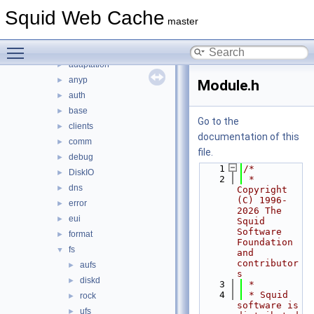
lib
►
Squid Web Cache
scripts
►
master
src
▼
Toggle main menu visibility
acl
►
adaptation
►
anyp
►
Module.h
auth
►
base
►
Go to the
clients
►
documentation of this
comm
►
file.
debug
►
    1
/*
DiskIO
►
    2
 * 
dns
►
Copyright 
(C) 1996-
error
►
2026 The 
eui
►
Squid 
Software 
format
►
Foundation 
fs
▼
and 
contributor
aufs
►
s
diskd
►
    3
 *
    4
 * Squid 
rock
►
software is 
ufs
►