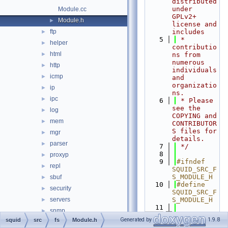
distributed 
under 
Module.cc
GPLv2+ 
Module.h
►
license and 
ftp
includes
►
    5
 * 
helper
►
contributio
html
►
ns from 
numerous 
http
►
individuals 
icmp
►
and 
organizatio
ip
►
ns.
ipc
►
    6
 * Please 
see the 
log
►
COPYING and 
mem
►
CONTRIBUTOR
S files for 
mgr
►
details.
parser
►
    7
 */
    8
proxyp
►
    9
#ifndef 
repl
►
SQUID_SRC_F
S_MODULE_H
sbuf
►
   10
#define 
security
►
SQUID_SRC_F
servers
S_MODULE_H
►
   11
snmp
►
   12
namespace 
Generated by
1.9.8
squid
src
fs
Module.h
ssl
►
Fs