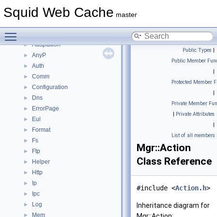
Namespaces
►
Squid Web Cache
Classes
▼
master
Class List
▼
Toggle main menu visibility
Acl
►
Adaptation
►
Public Types
|
AnyP
►
Public Member Func
Auth
►
|
Comm
►
Protected Member F
Configuration
►
|
Dns
►
Private Member Fun
ErrorPage
►
|
Private Attributes
Eui
►
|
Format
►
List of all members
Fs
►
Mgr::Action
Ftp
►
Class Reference
Helper
►
Http
►
Ip
►
#include <
Action.h
>
Ipc
►
Log
►
Inheritance diagram for
Mem
►
Mgr::Action: