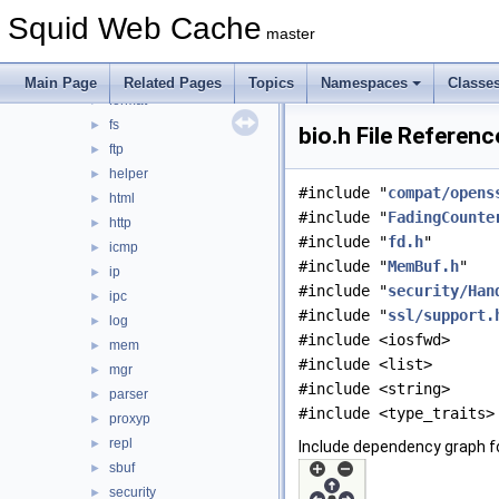
DiskIO
►
Squid Web Cache
dns
►
master
error
►
eui
►
Main Page
Related Pages
Topics
Namespaces
Classe
format
►
fs
►
bio.h File Referenc
ftp
►
helper
►
#include "
compat/opens
html
►
#include "
FadingCounte
http
►
#include "
fd.h
"
icmp
►
#include "
MemBuf.h
"
ip
►
#include "
security/Han
ipc
►
#include "
ssl/support.
log
►
#include <iosfwd>
mem
►
#include <list>
mgr
►
#include <string>
parser
►
#include <type_traits>
proxyp
►
repl
►
Include dependency graph fo
sbuf
►
security
►