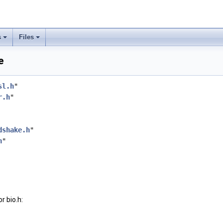
s
Files
e
sl.h
"
r.h
"
dshake.h
"
h
"
r bio.h: