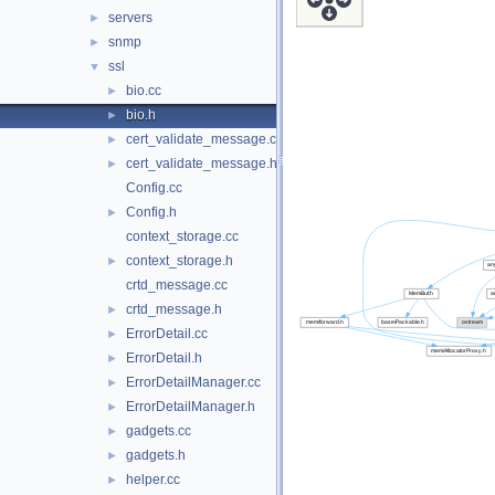
servers
►
snmp
►
ssl
▼
bio.cc
►
bio.h
►
cert_validate_message.cc
►
cert_validate_message.h
►
Config.cc
Config.h
►
context_storage.cc
context_storage.h
►
crtd_message.cc
crtd_message.h
►
ErrorDetail.cc
►
ErrorDetail.h
►
ErrorDetailManager.cc
►
ErrorDetailManager.h
►
gadgets.cc
►
gadgets.h
►
helper.cc
►