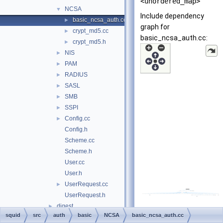
<unordered_map>
NCSA
▼
Include dependency
basic_ncsa_auth.cc
►
graph for
crypt_md5.cc
►
basic_ncsa_auth.cc:
crypt_md5.h
►
NIS
►
PAM
►
RADIUS
►
SASL
►
SMB
►
SSPI
►
Config.cc
►
Config.h
Scheme.cc
Scheme.h
User.cc
User.h
UserRequest.cc
►
UserRequest.h
digest
►
squid
src
auth
basic
NCSA
basic_ncsa_auth.cc
negotiate
►