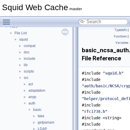
Deprecated List
Squid Web Cache
Topics
►
master
Namespaces
►
Toggle main menu visibility
Classes
►
Files
▼
Typedefs
|
File List
▼
Functions
|
squid
▼
Variables
compat
►
basic_ncsa_auth
doc
►
File Reference
include
►
lib
►
scripts
►
#include "
squid.h
"
src
▼
#include
acl
►
"
auth/basic/NCSA/cry
adaptation
►
#include
anyp
►
"
helper/protocol_def
auth
▼
#include
basic
▼
"
rfc1738.h
"
fake
►
#include <string>
getpwnam
►
#include
LDAP
►