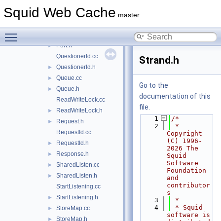
MemMap.cc
►
Squid Web Cache
MemMap.h
►
master
Messages.h
►
Toggle main menu visibility
Port.cc
►
Port.h
►
QuestionerId.cc
Strand.h
QuestionerId.h
►
Queue.cc
►
Go to the
Queue.h
►
documentation of this
ReadWriteLock.cc
file.
ReadWriteLock.h
►
    1
/*
Request.h
►
    2
 * 
RequestId.cc
Copyright 
(C) 1996-
RequestId.h
►
2026 The 
Response.h
►
Squid 
Software 
SharedListen.cc
►
Foundation 
SharedListen.h
►
and 
contributor
StartListening.cc
s
StartListening.h
►
    3
 *
    4
 * Squid 
StoreMap.cc
►
software is 
StoreMap.h
►