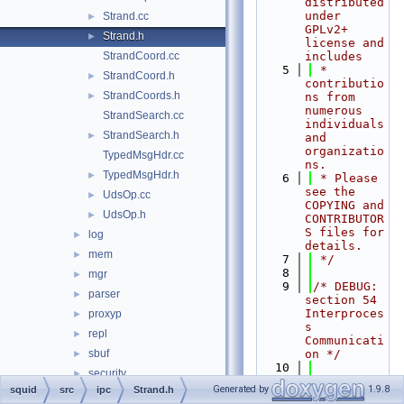
distributed 
under 
Strand.cc
►
GPLv2+ 
Strand.h
►
license and 
StrandCoord.cc
includes
    5
 * 
StrandCoord.h
►
contributio
StrandCoords.h
►
ns from 
numerous 
StrandSearch.cc
individuals 
StrandSearch.h
►
and 
organizatio
TypedMsgHdr.cc
ns.
TypedMsgHdr.h
►
    6
 * Please 
see the 
UdsOp.cc
►
COPYING and 
UdsOp.h
►
CONTRIBUTOR
S files for 
log
►
details.
mem
►
    7
 */
    8
mgr
►
    9
/* DEBUG: 
parser
►
section 54    
Interproces
proxyp
►
s 
repl
►
Communicati
sbuf
on */
►
   10
security
►
   11
#ifndef 
Generated by
1.9.8
squid
src
ipc
Strand.h
servers
►
SQUID_SRC_I