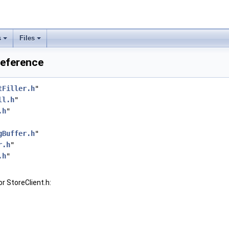
s
Files
Reference
tFiller.h
"
ll.h
"
.h
"
gBuffer.h
"
r.h
"
.h
"
r StoreClient.h: