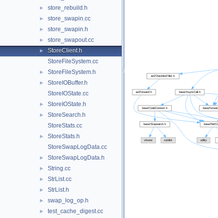
store_rebuild.h
►
store_swapin.cc
►
store_swapin.h
►
store_swapout.cc
►
StoreClient.h
►
StoreFileSystem.cc
StoreFileSystem.h
►
StoreIOBuffer.h
►
StoreIOState.cc
StoreIOState.h
►
StoreSearch.h
►
StoreStats.cc
StoreStats.h
►
StoreSwapLogData.cc
StoreSwapLogData.h
►
String.cc
►
StrList.cc
►
StrList.h
►
swap_log_op.h
►
test_cache_digest.cc
►