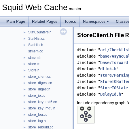
SquidMath.h
►
Squid Web Cache
SquidString.h
►
master
stat.cc
►
stat.h
►
Main Page
Related Pages
Topics
Namespaces
Classe
StatCounters.cc
►
StatCounters.h
►
StoreClient.h File 
StatHist.cc
►
StatHist.h
►
#include "
acl/Checklis
stmem.cc
#include "
base/AsyncCa
stmem.h
►
#include "
base/forward
store.cc
►
#include "
dlink.h
"
Store.h
►
#include "
store/Parsin
store_client.cc
►
#include "
StoreIOBuffe
store_digest.cc
►
#include "
StoreIOState
store_digest.h
►
#include "
DelayId.h
"
store_io.cc
►
store_key_md5.cc
►
Include dependency graph fo
store_key_md5.h
►
store_log.cc
►
store_log.h
►
store_rebuild.cc
►