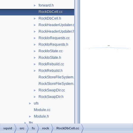
forward.h
►
RockDbCell.cc
RockDbCell.h
►
RockHeaderUpdater.cc
►
RockHeaderUpdater.h
►
RockIoRequests.cc
►
RockIoRequests.h
►
RockIoState.cc
►
RockIoState.h
►
RockRebuild.cc
►
RockRebuild.h
►
RockStoreFileSystem.cc
RockStoreFileSystem.h
RockSwapDir.cc
►
RockSwapDir.h
►
ufs
►
Module.cc
Module.h
►
ftp
►
squid
src
fs
rock
RockDbCell.cc
helper
►