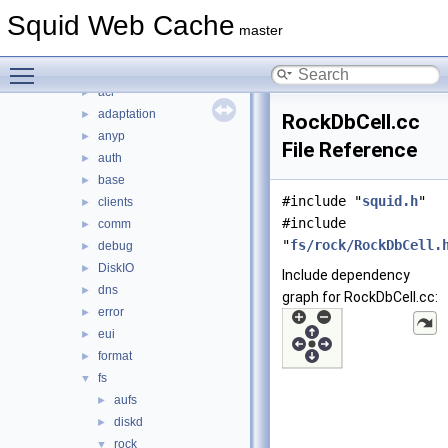
include
►
Squid Web Cache
lib
►
master
scripts
►
Toggle main menu visibility
src
▼
acl
►
adaptation
►
RockDbCell.cc
anyp
►
File Reference
auth
►
base
►
#include "
squid.h
"
clients
►
#include
comm
►
"
fs/rock/RockDbCell.
debug
►
DiskIO
►
Include dependency
dns
►
graph for RockDbCell.cc:
error
►
eui
►
format
►
fs
▼
aufs
►
diskd
►
rock
▼