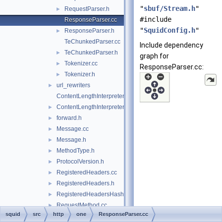
"
sbuf/Stream.h
"
RequestParser.h
►
#include
ResponseParser.cc
"
SquidConfig.h
"
ResponseParser.h
►
TeChunkedParser.cc
Include dependency
TeChunkedParser.h
►
graph for
Tokenizer.cc
►
ResponseParser.cc:
Tokenizer.h
►
url_rewriters
►
ContentLengthInterpreter.cc
ContentLengthInterpreter.h
►
forward.h
►
Message.cc
►
Message.h
►
MethodType.h
►
ProtocolVersion.h
►
RegisteredHeaders.cc
►
RegisteredHeaders.h
►
RegisteredHeadersHash.cci
►
RequestMethod.cc
►
squid
src
http
one
ResponseParser.cc
RequestMethod.h
►