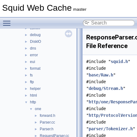
anyp
►
Squid Web Cache
auth
►
master
base
►
Toggle main menu visibility
clients
►
comm
►
debug
►
ResponseParser.
DiskIO
►
File Reference
dns
►
error
►
#include "
squid.h
"
eui
►
#include
format
►
"
base/Raw.h
"
fs
►
#include
ftp
►
"
debug/Stream.h
"
helper
►
#include
html
►
"
http/one/ResponsePa
http
▼
#include
one
▼
"
http/ProtocolVersio
forward.h
►
#include
Parser.cc
►
"
parser/Tokenizer.h
"
Parser.h
►
#include
RequestParser.cc
►