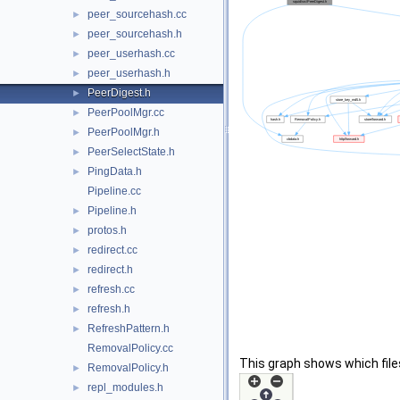
peer_sourcehash.cc
►
peer_sourcehash.h
►
peer_userhash.cc
►
peer_userhash.h
►
PeerDigest.h
►
PeerPoolMgr.cc
►
PeerPoolMgr.h
►
PeerSelectState.h
►
PingData.h
►
Pipeline.cc
Pipeline.h
►
protos.h
►
redirect.cc
►
redirect.h
►
refresh.cc
►
refresh.h
►
RefreshPattern.h
►
RemovalPolicy.cc
This graph shows which files d
RemovalPolicy.h
►
repl_modules.h
►