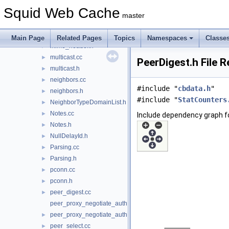
MessageSizes.h
►
Squid Web Cache
mime.cc
►
master
mime.h
►
mime_header.cc
►
Main Page
Related Pages
Topics
Namespaces
Classe
mime_header.h
►
multicast.cc
►
PeerDigest.h File 
multicast.h
►
neighbors.cc
►
#include "
cbdata.h
"
neighbors.h
►
#include "
StatCounters
NeighborTypeDomainList.h
►
Notes.cc
►
Include dependency graph fo
Notes.h
►
NullDelayId.h
►
Parsing.cc
►
Parsing.h
►
pconn.cc
►
pconn.h
►
peer_digest.cc
►
peer_proxy_negotiate_auth.cc
peer_proxy_negotiate_auth.h
►
peer_select.cc
►