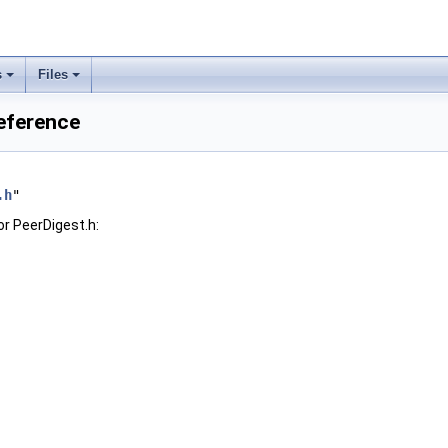
s
Files
Reference
.h
"
r PeerDigest.h: