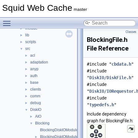
File List
▼
Squid Web Cache
squid
▼
master
compat
►
Toggle main menu visibility
doc
►
include
►
Classes
lib
►
BlockingFile.h
scripts
►
File Reference
src
▼
acl
►
adaptation
►
#include "
cbdata.h
"
anyp
►
#include
auth
►
"
DiskIO/DiskFile.h
"
base
►
#include
clients
►
"
DiskIO/IORequestor.
comm
►
#include
debug
►
"
typedefs.h
"
DiskIO
▼
Include dependency
AIO
►
graph for BlockingFile.h:
Blocking
▼
BlockingDiskIOModule.cc
BlockingDiskIOModule.h
►