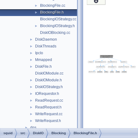
BlockingFile.cc
►
BlockingFile.h
►
BlockingIOStrategy.cc
BlockingIOStrategy.h
►
DiskIOBlocking.cc
DiskDaemon
►
DiskThreads
►
IpcIo
►
Mmapped
►
DiskFile.h
►
DiskIOModule.cc
DiskIOModule.h
►
DiskIOStrategy.h
►
IORequestor.h
►
ReadRequest.cc
►
ReadRequest.h
►
WriteRequest.cc
►
WriteRequest.h
►
dns
►
squid
src
DiskIO
Blocking
BlockingFile.h
error
►