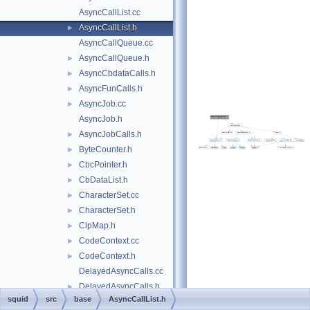
AsyncCallList.cc
AsyncCallList.h
►
AsyncCallQueue.cc
AsyncCallQueue.h
►
AsyncCbdataCalls.h
►
AsyncFunCalls.h
►
AsyncJob.cc
►
AsyncJob.h
AsyncJobCalls.h
►
ByteCounter.h
►
CbcPointer.h
►
CbDataList.h
►
CharacterSet.cc
►
CharacterSet.h
►
ClpMap.h
►
CodeContext.cc
►
CodeContext.h
►
DelayedAsyncCalls.cc
DelayedAsyncCalls.h
►
squid
src
base
AsyncCallList.h
EnumIterator.h
►