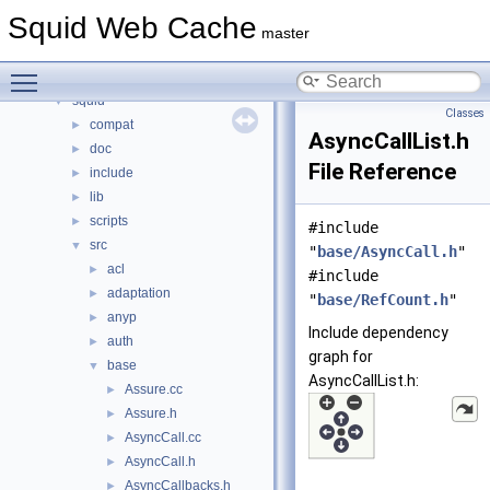
Namespaces
►
Squid Web Cache
Classes
►
master
Files
▼
Toggle main menu visibility
File List
▼
squid
▼
Classes
compat
►
AsyncCallList.h
doc
►
File Reference
include
►
lib
►
scripts
►
#include
src
▼
"
base/AsyncCall.h
"
acl
►
#include
adaptation
►
"
base/RefCount.h
"
anyp
►
Include dependency
auth
►
graph for
base
▼
AsyncCallList.h:
Assure.cc
►
Assure.h
►
AsyncCall.cc
►
AsyncCall.h
►
AsyncCallbacks.h
►