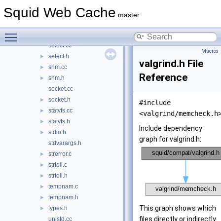
netdb.h
►
Squid Web Cache
openssl.h
►
master
osdetect.h
Toggle main menu visibility
pipe.h
select.cc
Macros
select.h
►
valgrind.h File
shm.cc
►
Reference
shm.h
►
socket.cc
socket.h
►
#include
statvfs.cc
►
<valgrind/memcheck.h
statvfs.h
►
Include dependency
stdio.h
►
graph for valgrind.h:
stdvarargs.h
strerror.c
►
strtoll.c
►
strtoll.h
►
tempnam.c
►
tempnam.h
►
This graph shows which
types.h
►
files directly or indirectly
unistd.cc